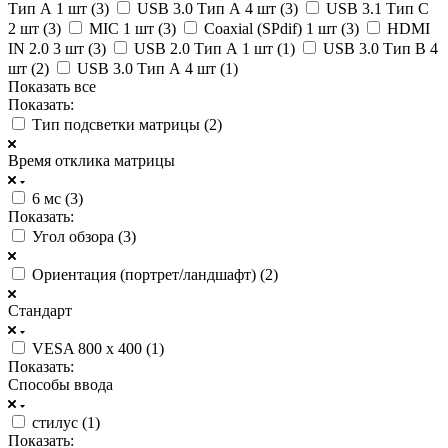
Тип А 1 шт (
3
)
USB 3.0 Тип А 4 шт (
3
)
USB 3.1 Тип С
2 шт (
3
)
MIC 1 шт (
3
)
Coaxial (SPdif) 1 шт (
3
)
HDMI
IN 2.0 3 шт (
3
)
USB 2.0 Тип А 1 шт (
1
)
USB 3.0 Тип B 4
шт (
2
)
USB 3.0 Тип А 4 шт (
1
)
Показать все
Показать:
Тип подсветки матрицы (
2
)
Время отклика матрицы
6 мс (
3
)
Показать:
Угол обзора (
3
)
Ориентация (портрет/ландшафт) (
2
)
Стандарт
VESA 800 x 400 (
1
)
Показать:
Способы ввода
стилус (
1
)
Показать: