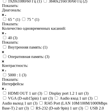
1920x1080/60 Гц (
1
)
3840x2160/30/60 Гц (
2
)
Показать:
Диагональ:
65 " (
1
)
75 " (
1
)
Показать:
Количество одновременных касаний:
40 (
3
)
Показать:
Внутренняя память: (
1
)
Оперативная память: (
3
)
Контрастность:
5000 : 1 (
3
)
Показать:
Интерфейсы
HDMI OUT 1 шт (
3
)
Display port 1.2 1 шт (
3
)
VGA (D-sub15pin) 1 шт (
3
)
Audio вход 1 шт (
3
)
Audio выход 1 шт (
3
)
RJ45 Port (LAN 10M/100M/1000Mbps
Base-T) 2 шт (
3
)
RS-232 (D-sub 9pin) 1 шт (
3
)
USB 2.0