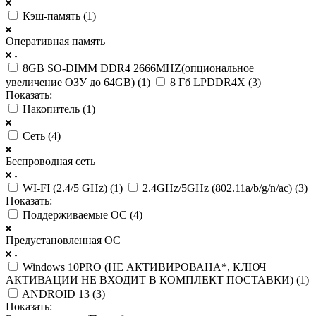
Кэш-память (
1
)
Оперативная память
8GB SO-DIMM DDR4 2666MHZ(опциональное
увеличение ОЗУ до 64GB) (
1
)
8 Гб LPDDR4X (
3
)
Показать:
Накопитель (
1
)
Сеть (
4
)
Беспроводная сеть
WI-FI (2.4/5 GHz) (
1
)
2.4GHz/5GHz (802.11a/b/g/n/ac) (
3
)
Показать:
Поддерживаемые ОС (
4
)
Предустановленная ОС
Windows 10PRO (НЕ АКТИВИРОВАНА*, КЛЮЧ
АКТИВАЦИИ НЕ ВХОДИТ В КОМПЛЕКТ ПОСТАВКИ) (
1
)
ANDROID 13 (
3
)
Показать: