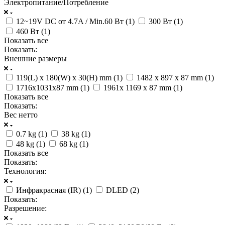
Электропитание/Потребление
12~19V DC от 4.7A / Min.60 Вт (
1
)
300 Вт (
1
)
460 Вт (
1
)
Показать все
Показать:
Внешние размеры
119(L) x 180(W) x 30(H) mm (
1
)
1482 x 897 х 87 mm (
1
)
1716x1031x87 mm (
1
)
1961x 1169 х 87 mm (
1
)
Показать все
Показать:
Вес нетто
0.7 kg (
1
)
38 kg (
1
)
48 kg (
1
)
68 kg (
1
)
Показать все
Показать:
Технология:
Инфракрасная (IR) (
1
)
DLED (
2
)
Показать:
Разрешение: