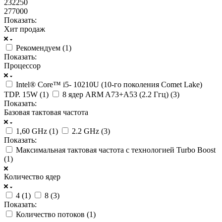
232250
277000
Показать:
Хит продаж
Рекомендуем (
1
)
Показать:
Процессор
Intel® Core™ i5- 10210U (10-го поколения Comet Lake)
TDP. 15W (
1
)
8 ядер ARM A73+А53 (2.2 Ггц) (
3
)
Показать:
Базовая тактовая частота
1,60 GHz (
1
)
2.2 GHz (
3
)
Показать:
Максимальная тактовая частота с технологией Turbo Boost
(
1
)
Количество ядер
4 (
1
)
8 (
3
)
Показать:
Количество потоков (
1
)